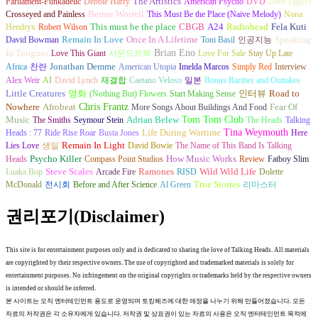
Parliament-Funkadelic
Debbie Harry
The Artistics
American Psycho
DVD
Dave Eggers
Bernie Worrell
Crosseyed and Painless
This Must Be the Place (Naive Melody)
Nona
This must be the place
Hendryx
Robert Wilson
CBGB
A24
Radiohead
Fela Kuti
Once In A Lifetime
David Bowman
Remain In Love
Toni Basil
인공지능
Speaking
Brian Eno
In Tongues
Love This Giant
사운드트랙
Love For Sale
Stay Up Late
Africa
찬란
Jonathan Demme
American Utopia
Imelda Marcos
Simply Red
Interview
Alex Weir
AI
David Lynch
재결합
Caetano Veloso
일본
Bonus Rarities and Outtakes
인터뷰
Little Creatures
영화
(Nothing But) Flowers
Start Making Sense
Road to
Chris Frantz
Nowhere
Afrobeat
More Songs About Buildings And Food
Fear Of
Tom Tom Club
Music
The Smiths
Seymour Stein
Adrian Belew
The Heads
Talking
Tina Weymouth
Heads : 77
Ride Rise Roar
Busta Jones
Life During Wartime
Here
Remain In Light
Lies Love
생일
David Bowie
The Name of This Band Is Talking
How Music Works
Heads
Psycho Killer
Compass Point Studios
Review
Fatboy Slim
Luaka Bop
Steve Scales
Arcade Fire
Ramones
RISD
Wild Wild Life
Dolette
McDonald
전시회
Before and After Science
Al Green
True Stories
리마스터
권리포기(Disclaimer)
This site is for entertainment purposes only and is dedicated to sharing the love of Talking Heads. All materials
are copyrighted by their respective owners. The use of copyrighted and trademarked materials is solely for
entertainment purposes. No infringement on the original copyrights or trademarks held by the respective owners
is intended or should be inferred.
본 사이트는 오직 엔터테인먼트 용도로 운영되며 토킹헤즈에 대한 애정을 나누기 위해 만들어졌습니다. 모든
자료의 저작권은 각 소유자에게 있습니다. 저작권 및 상표권이 있는 자료의 사용은 오직 엔터테인먼트 목적에