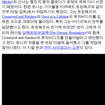
Mickey
의 신나는 행진곡 풍의 멜로디가 로제의 곡에 다시 쓰였
기 때문이다. 한편 토니는 가수활동 이외에도 토킹헤즈와 같이
안무가(및 감독)로서 작업하기도 했었다. 그는 토킹헤즈의
Crosseyed and Painless
와
Once in a Lifetime
의 뮤직비디오를 감
독한 것으로 크레딧에 올라있다. 특히 그는 비디오에서 안무를
1
담당했다고 한다. 토킹헤즈의 전기에 따르면
번이 그에게 거
2
리의 댄스팀
일렉트릭부갈루(The Electric Boogaloos)
와 함께
Crosseyed and Painless의 뮤직비디오를 만들어달라고 제안했다
고 한다. 토니의 작품을 본 번은 마음에 들어했고 그를 작업에
참여시켰다. 이 시절 번과
연인 사이였다는 소문
도 있다.