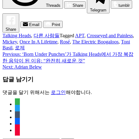
Threads
Share
tumblr
Telegram
Email
Print
Share
Talking Heads
,
다른 사람들
Tagged
APT
,
Crosseyed and Painless
,
Mickey
,
Once In A Lifetime
,
Rosé
,
The Electric Boogaloos
,
Toni
Basil
,
로제
Previous:
‘Born Under Punches’가 Talking Heads에서 가장 복잡
글
한 음악이 된 이유: “완전히 새로운 것”
탐
Next:
Adrian Belew
색
답글 남기기
댓글을 달기 위해서는
로그인
해야합니다.
feedly
twitter
tumblr
facebook
rss