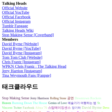
Talking Heads
Official Website
Official YouTube
Official Facebook
Official Instagram
Tumblr Fangage
Talking Heads Wiki
Stop Making Sense [Coverband]
Members
David Byrne [Website]
David Byrne [YouTube]
David Byrne [Instagram]
Tom Tom Club [Website]
Chris Frantz [Instagram]
WPKN Chris Frantz : The Talking Head
Jerry Harrion [Instagram]
Tina Weymouth Fans [Fanpge]
태크클라우드
Stop Making Sense
Jerry Harrison
Rolling Stone
공연
Downtown Rockers
Burning Down The House
St.
Heaven
Genius of Love
예술가가 여행하는 법
David Byrne
Vincent
Twitter
Facebook
Africa '70
스탑메이킹센스
장기하
Devo