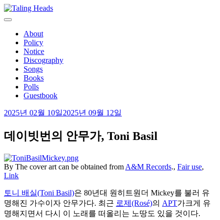
Skip
to
Taling Heads
content
토킹헤즈 비공식 한국어 팬페이지
About
Policy
Notice
Discography
Songs
Books
Polls
Guestbook
2025년 02월 10일
2025년 09월 12일
데이빗번의 안무가, Toni Basil
By The cover art can be obtained from
A&M Records
.,
Fair use
,
Link
토니 배실(Toni Basil)
은 80년대 원히트원더 Mickey를 불러 유
명해진 가수이자 안무가다. 최근
로제(Rosé)
의
APT
가크게 유
명해지면서 다시 이 노래를 떠올리는 노땅도 있을 것이다.