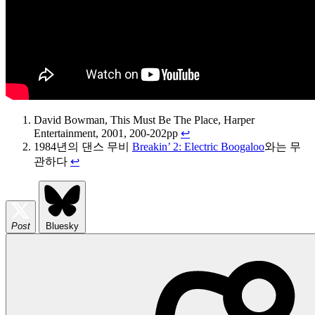
David Bowman, This Must Be The Place, Harper
Entertainment, 2001, 200-202pp
↩
1984년의 댄스 무비
Breakin’ 2: Electric Boogaloo
와는 무
관하다
↩
Post
Bluesky